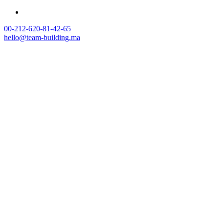
00-212-620-81-42-65
hello@team-building.ma