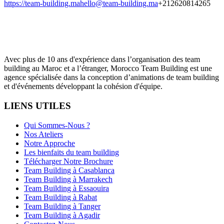
https://team-building.ma
hello@team-building.ma
+212620814265
Avec plus de 10 ans d'expérience dans l’organisation des team
building au Maroc et a l’étranger, Morocco Team Building est une
agence spécialisée dans la conception d’animations de team building
et d'événements développant la cohésion d'équipe.
LIENS UTILES
Qui Sommes-Nous ?
Nos Ateliers
Notre Approche
Les bienfaits du team building
Télécharger Notre Brochure
Team Building à Casablanca
Team Building à Marrakech
Team Building à Essaouira
Team Building à Rabat
Team Building à Tanger
Team Building à Agadir