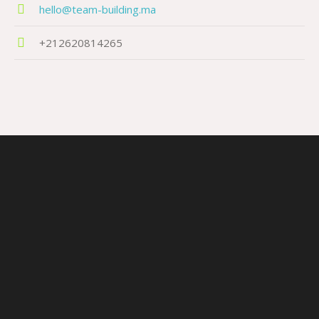
hello@team-building.ma
+212620814265