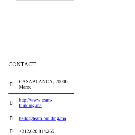
CONTACT
CASABLANCA
20000
Maroc
http://www.team-
building.ma
hello@team-building.ma
+212.620.814.265