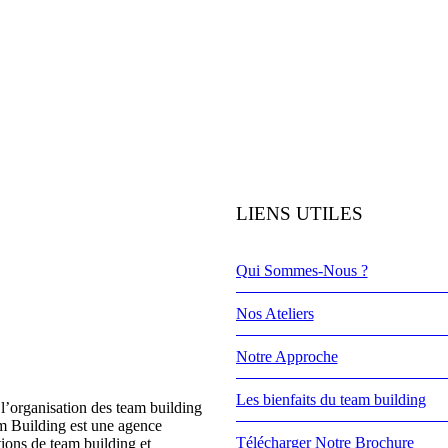
LIENS UTILES
Qui Sommes-Nous ?
Nos Ateliers
Notre Approche
Les bienfaits du team building
l’organisation des team building
m Building est une agence
Télécharger Notre Brochure
tions de team building et