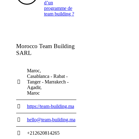
d’un
programme de
team building ?
Morocco Team Building
SARL
Maroc
Casablanca - Rabat -
Tanger - Marrakech -
Agadir
Maroc
https://team-building.ma
hello@team-building.ma
+212620814265