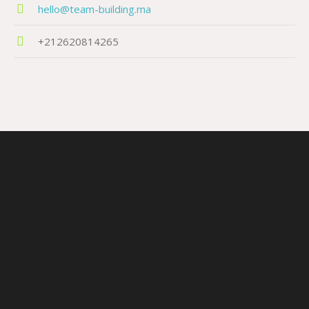
hello@team-building.ma
+212620814265