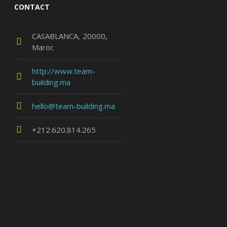
CONTACT
CASABLANCA
20000
Maroc
http://www.team-
building.ma
hello@team-building.ma
+212.620.814.265