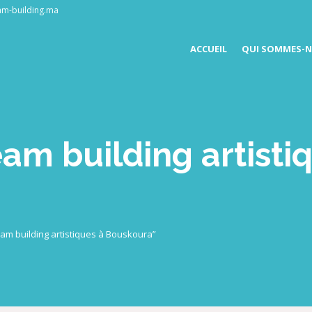
am-building.ma
ACCUEIL
QUI SOMMES-N
eam building artisti
a
team building artistiques à Bouskoura”