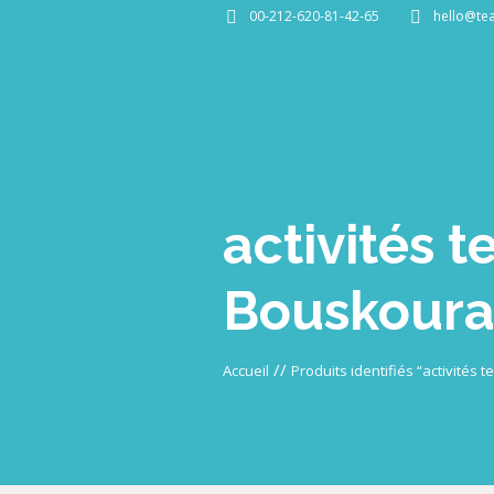
00-212-620-81-42-65
hello@te
activités t
Bouskour
//
Accueil
Produits identifiés “activités 