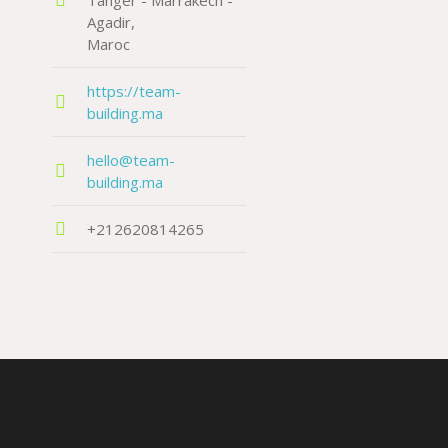
Tanger - Marrakech -
Agadir
Maroc
https://team-
building.ma
hello@team-
building.ma
+212620814265