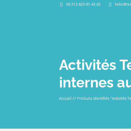
00-212-620-81-42-65
hello@te
Activités 
internes a
//
Accueil
Produits identifiés “Activités