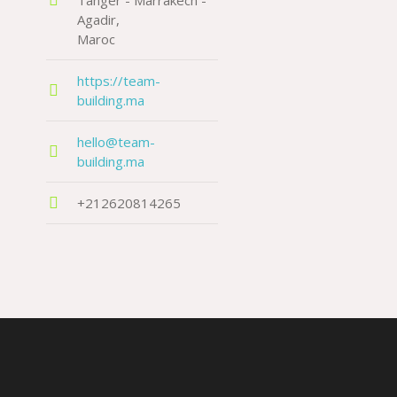
Tanger - Marrakech -
Agadir
Maroc
https://team-
building.ma
hello@team-
building.ma
+212620814265