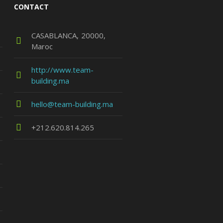
CONTACT
CASABLANCA
20000
Maroc
http://www.team-
building.ma
hello@team-building.ma
+212.620.814.265