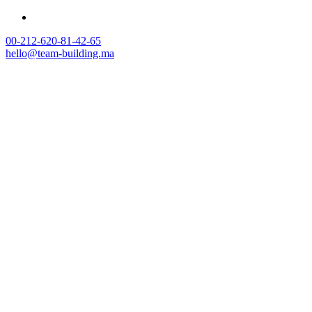
00-212-620-81-42-65
hello@team-building.ma