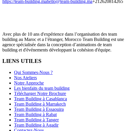
https://team-building.ma
hello@team-building.ma
+212620814265
Avec plus de 10 ans d'expérience dans l’organisation des team
building au Maroc et a l’étranger, Morocco Team Building est une
agence spécialisée dans la conception d’animations de team
building et d'événements développant la cohésion d'équipe.
LIENS UTILES
Qui Sommes-Nous ?
Nos Ateliers
Notre Approche
Les bienfaits du team building
Télécharger Notre Brochure
Team Building à Casablanca
Team Building à Marrakech
Team Building à Essaouira
Team Building à Rabat
Team Building à Tanger
Team Building à Agadir
Contactez-Nous