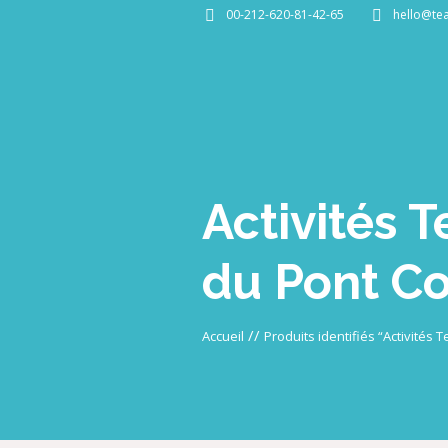
00-212-620-81-42-65
hello@te
Activités 
du Pont Co
//
Accueil
Produits identifiés “Activités