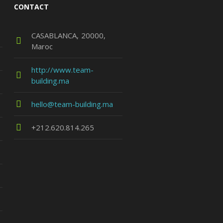
CONTACT
CASABLANCA
20000
Maroc
http://www.team-
building.ma
hello@team-building.ma
+212.620.814.265