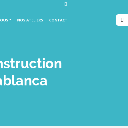
OUS ?
NOS ATELIERS
CONTACT
nstruction
sablanca