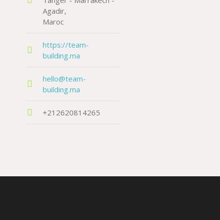
Tanger - Marrakech -
Agadir
Maroc
https://team-
building.ma
hello@team-
building.ma
+212620814265