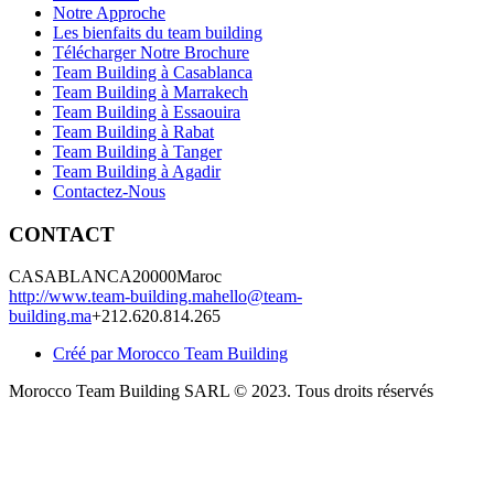
Notre Approche
Les bienfaits du team building
Télécharger Notre Brochure
Team Building à Casablanca
Team Building à Marrakech
Team Building à Essaouira
Team Building à Rabat
Team Building à Tanger
Team Building à Agadir
Contactez-Nous
CONTACT
CASABLANCA
20000
Maroc
http://www.team-building.ma
hello@team-
building.ma
+212.620.814.265
Créé par Morocco Team Building
Morocco Team Building SARL © 2023. Tous droits réservés