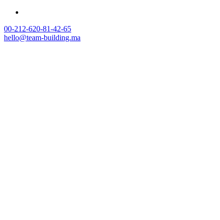
00-212-620-81-42-65
hello@team-building.ma