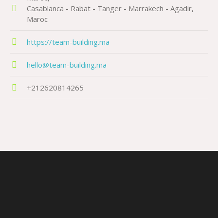
Casablanca - Rabat - Tanger - Marrakech - Agadir
Maroc
https://team-building.ma
hello@team-building.ma
+212620814265