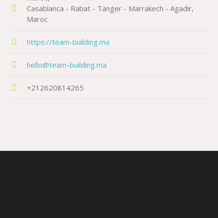
Casablanca - Rabat - Tanger - Marrakech - Agadir
Maroc
https://team-building.ma
hello@team-building.ma
+212620814265