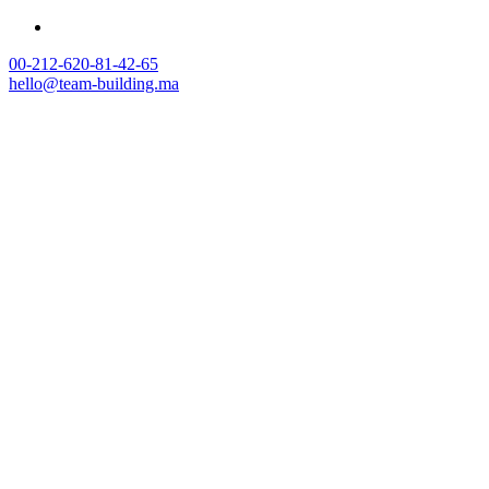
00-212-620-81-42-65
hello@team-building.ma