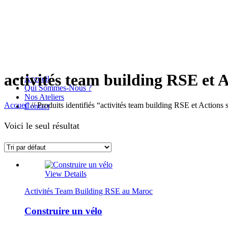
activités team building RSE et A
Accueil
Qui Sommes-Nous ?
Nos Ateliers
Accueil
//
Produits identifiés “activités team building RSE et Actions
Contact
Voici le seul résultat
View Details
Activités Team Building RSE au Maroc
Construire un vélo