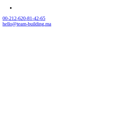
00-212-620-81-42-65
hello@team-building.ma