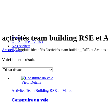
activités team building RSE et A
Accueil
Qui Sommes-Nous ?
Nos Ateliers
Accueil
//
Produits identifiés “activités team building RSE et Actions 
Contact
Voici le seul résultat
View Details
Activités Team Building RSE au Maroc
Construire un vélo