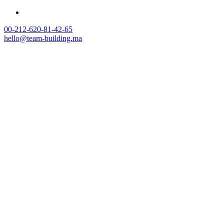
00-212-620-81-42-65
hello@team-building.ma