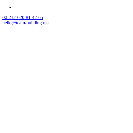
00-212-620-81-42-65
hello@team-building.ma