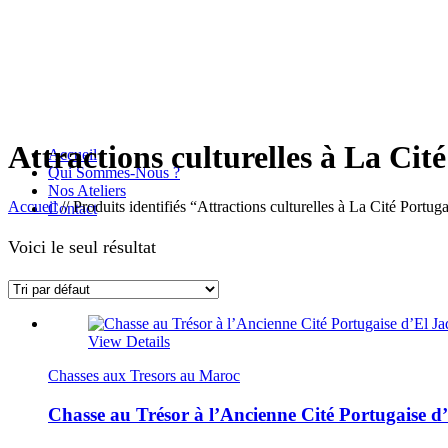
Attractions culturelles à La Cit
Accueil
Qui Sommes-Nous ?
Nos Ateliers
Accueil
//
Produits identifiés “Attractions culturelles à La Cité Portug
Contact
Voici le seul résultat
View Details
Chasses aux Tresors au Maroc
Chasse au Trésor à l’Ancienne Cité Portugaise d