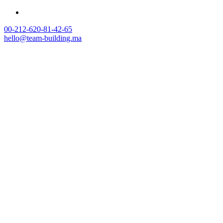
00-212-620-81-42-65
hello@team-building.ma