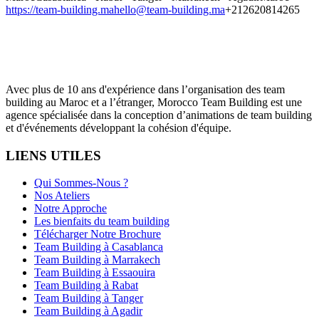
https://team-building.ma
hello@team-building.ma
+212620814265
Avec plus de 10 ans d'expérience dans l’organisation des team
building au Maroc et a l’étranger, Morocco Team Building est une
agence spécialisée dans la conception d’animations de team building
et d'événements développant la cohésion d'équipe.
LIENS UTILES
Qui Sommes-Nous ?
Nos Ateliers
Notre Approche
Les bienfaits du team building
Télécharger Notre Brochure
Team Building à Casablanca
Team Building à Marrakech
Team Building à Essaouira
Team Building à Rabat
Team Building à Tanger
Team Building à Agadir