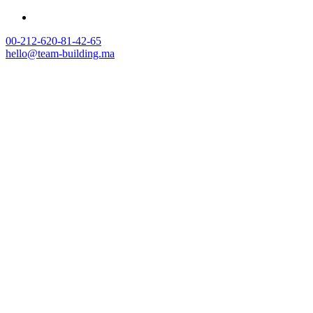
00-212-620-81-42-65
hello@team-building.ma