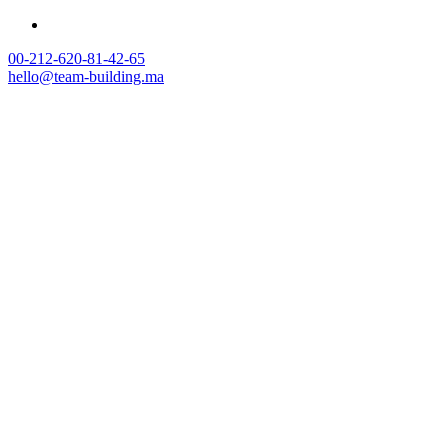
00-212-620-81-42-65
hello@team-building.ma