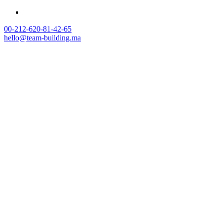
00-212-620-81-42-65
hello@team-building.ma