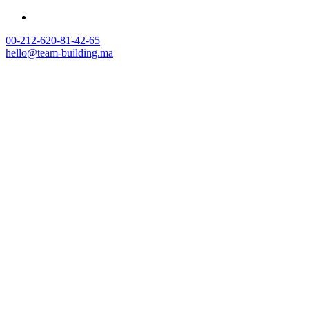
00-212-620-81-42-65
hello@team-building.ma