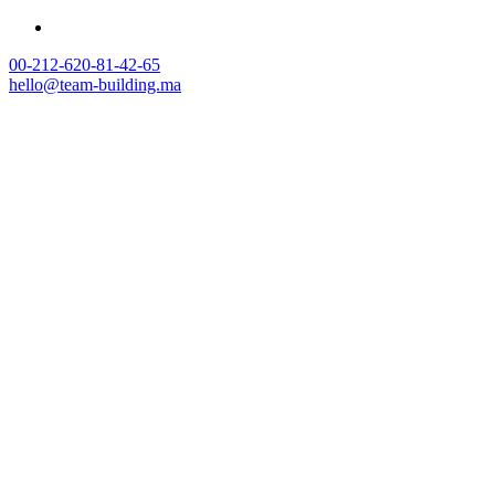
00-212-620-81-42-65
hello@team-building.ma