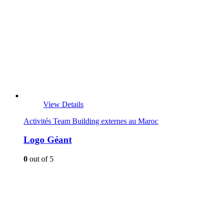
View Details
Activités Team Building externes au Maroc
Logo Géant
0
out of 5