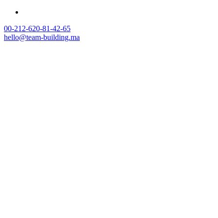
00-212-620-81-42-65
hello@team-building.ma