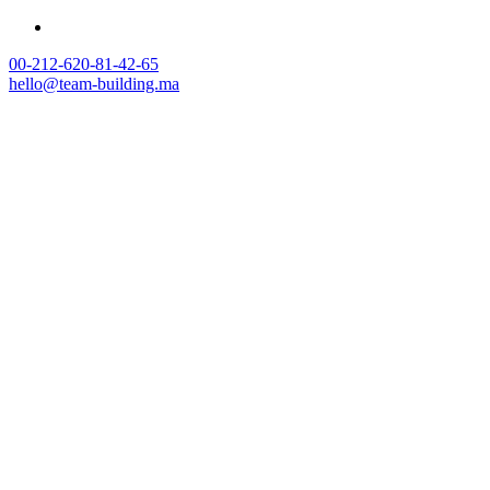
00-212-620-81-42-65
hello@team-building.ma