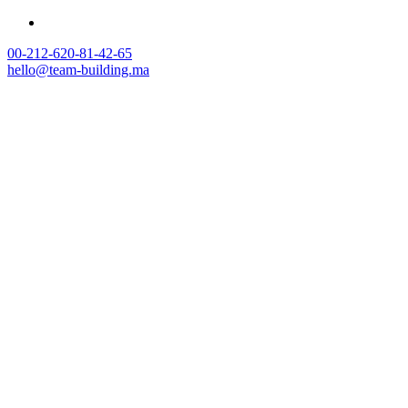
00-212-620-81-42-65
hello@team-building.ma