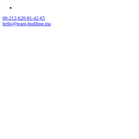
00-212-620-81-42-65
hello@team-building.ma