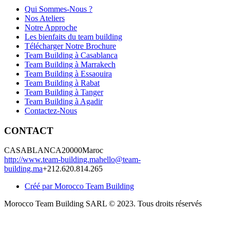
Qui Sommes-Nous ?
Nos Ateliers
Notre Approche
Les bienfaits du team building
Télécharger Notre Brochure
Team Building à Casablanca
Team Building à Marrakech
Team Building à Essaouira
Team Building à Rabat
Team Building à Tanger
Team Building à Agadir
Contactez-Nous
CONTACT
CASABLANCA
20000
Maroc
http://www.team-building.ma
hello@team-
building.ma
+212.620.814.265
Créé par Morocco Team Building
Morocco Team Building SARL © 2023. Tous droits réservés