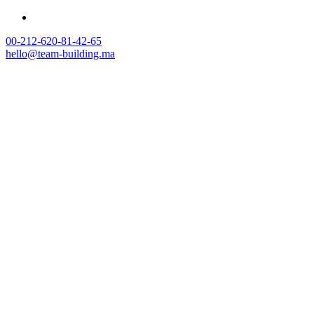
00-212-620-81-42-65
hello@team-building.ma