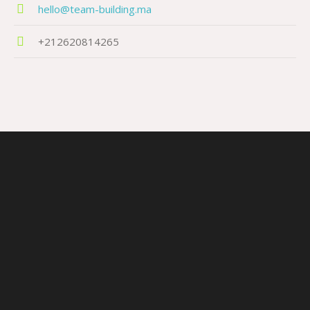
hello@team-building.ma
+212620814265