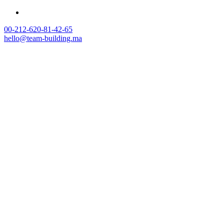
00-212-620-81-42-65
hello@team-building.ma