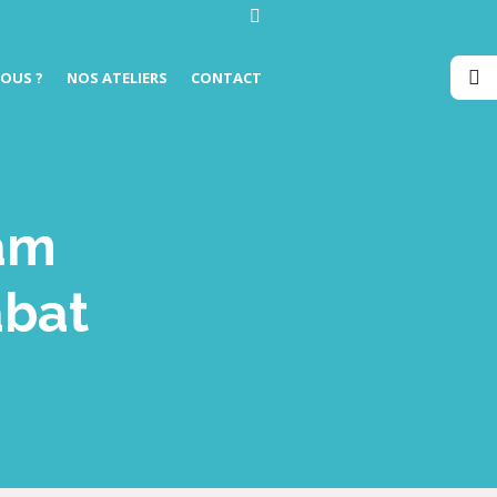
OUS ?
NOS ATELIERS
CONTACT
eam
abat