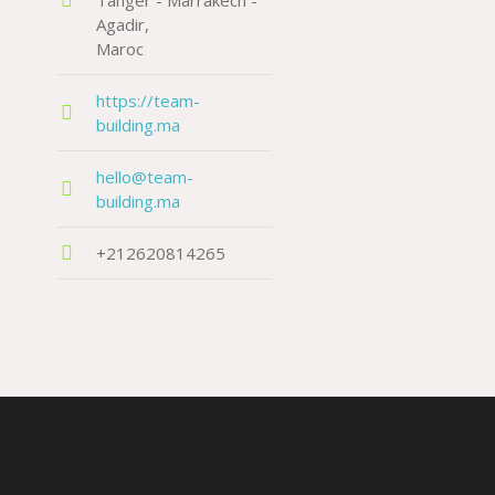
Tanger - Marrakech -
Agadir
Maroc
https://team-
building.ma
hello@team-
building.ma
+212620814265