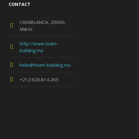
CONTACT
CASABLANCA
20000
Maroc
http://www.team-
building.ma
hello@team-building.ma
+212.620.814.265