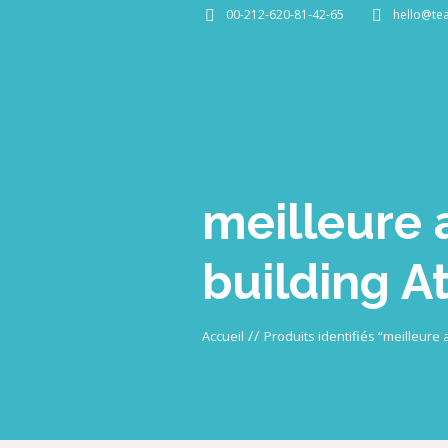
00-212-620-81-42-65
hello@te
meilleure 
building A
//
Accueil
Produits identifiés “meilleure