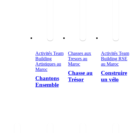
Activités Team
Chasses aux
Activités Team
Building
Tresors au
Building RSE
Artistiques au
Maroc
au Maroc
Maroc
Chasse au
Construire
Chantons
Trésor
un vélo
Ensemble
0
out of 5
0
out of 5
0
out of 5