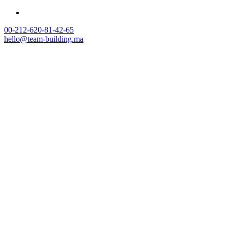
00-212-620-81-42-65
hello@team-building.ma