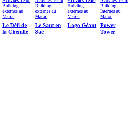
Activités Team
Activités Team
Activités Team
Activités Team
Building
Building
Building
Building
externes au
externes au
externes au
Internes au
Maroc
Maroc
Maroc
Maroc
Le Défi de
Le Saut en
Logo Géant
Power
la Chenille
Sac
Tower
0
out of 5
0
out of 5
0
out of 5
0
out of 5