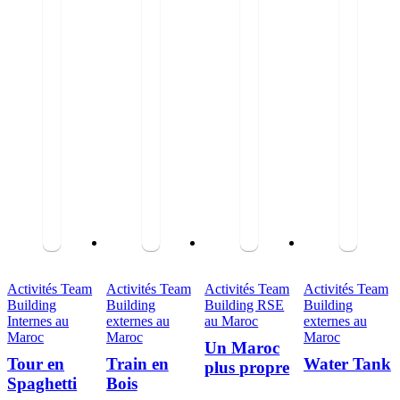
Activités Team
Activités Team
Activités Team
Activités Team
Building
Building
Building RSE
Building
Internes au
externes au
au Maroc
externes au
Maroc
Maroc
Maroc
Un Maroc
Tour en
Train en
Water Tank
plus propre
Spaghetti
Bois