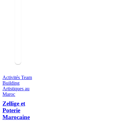
Activités Team
Building
Artistiques au
Maroc
Zellige et
Poterie
Marocaine
0
out of 5