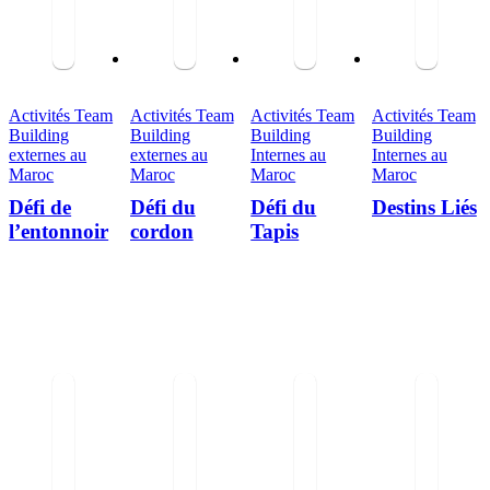
Activités Team
Activités Team
Activités Team
Activités Team
Building
Building
Building
Building
externes au
externes au
Internes au
Internes au
Maroc
Maroc
Maroc
Maroc
Défi de
Défi du
Défi du
Destins Liés
l’entonnoir
cordon
Tapis
0
out of 5
0
out of 5
0
out of 5
0
out of 5