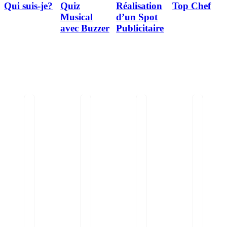
Qui suis-je?
Quiz
Réalisation
Top Chef
Musical
d’un Spot
avec Buzzer
Publicitaire
0
out of 5
0
out of 5
0
out of 5
0
out of 5