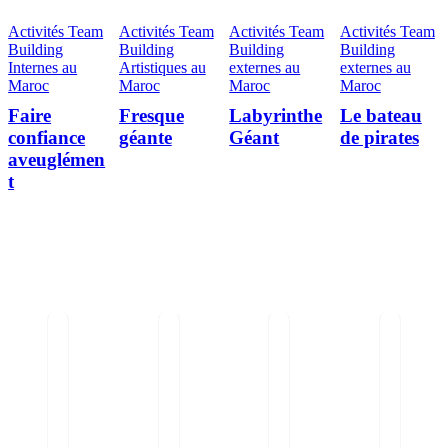
Activités Team
Activités Team
Activités Team
Activités Team
Building
Building
Building
Building
Internes au
Artistiques au
externes au
externes au
Maroc
Maroc
Maroc
Maroc
Faire
Fresque
Labyrinthe
Le bateau
confiance
géante
Géant
de pirates
aveuglémen
t
0
out of 5
0
out of 5
0
out of 5
0
out of 5