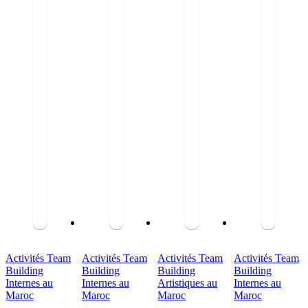
Activités Team
Activités Team
Activités Team
Activités Team
Building
Building
Building
Building
Internes au
Internes au
Artistiques au
Internes au
Maroc
Maroc
Maroc
Maroc