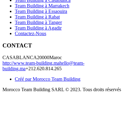
Team Building à Casablanca
Team Building à Marrakech
Team Building à Essaouira
Team Building à Rabat
Team Building à Tanger
Team Building à Agadir
Contactez-Nous
CONTACT
CASABLANCA
20000
Maroc
http://www.team-building.ma
hello@team-
building.ma
+212.620.814.265
Créé par Morocco Team Building
Morocco Team Building SARL © 2023. Tous droits réservés