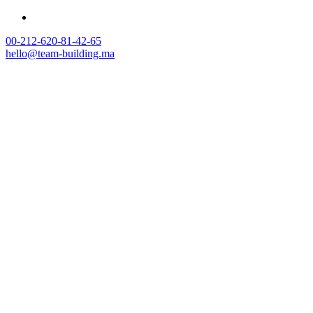
00-212-620-81-42-65
hello@team-building.ma