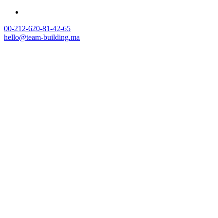
00-212-620-81-42-65
hello@team-building.ma