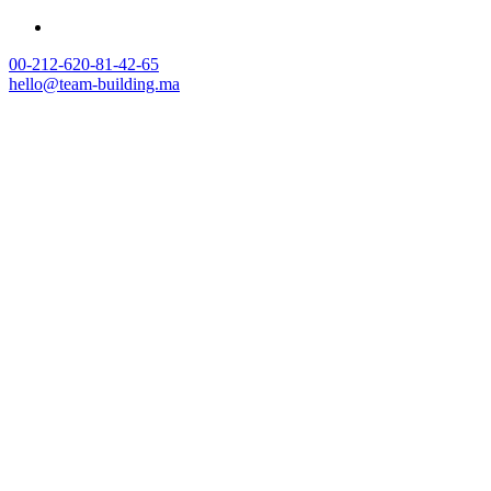
00-212-620-81-42-65
hello@team-building.ma