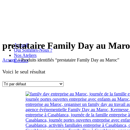
prestataire Family Day au Maro
Accueil
Qui Sommes-Nous ?
Nos Ateliers
Accueil
//
Produits identifiés “prestataire Family Day au Maroc”
Contact
Voici le seul résultat