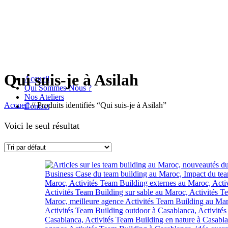
Qui suis-je à Asilah
Accueil
Qui Sommes-Nous ?
Nos Ateliers
Accueil
//
Produits identifiés “Qui suis-je à Asilah”
Contact
Voici le seul résultat