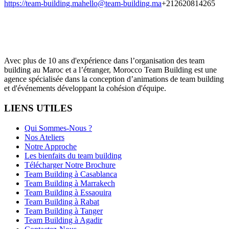
https://team-building.ma
hello@team-building.ma
+212620814265
Avec plus de 10 ans d'expérience dans l’organisation des team
building au Maroc et a l’étranger, Morocco Team Building est une
agence spécialisée dans la conception d’animations de team building
et d'événements développant la cohésion d'équipe.
LIENS UTILES
Qui Sommes-Nous ?
Nos Ateliers
Notre Approche
Les bienfaits du team building
Télécharger Notre Brochure
Team Building à Casablanca
Team Building à Marrakech
Team Building à Essaouira
Team Building à Rabat
Team Building à Tanger
Team Building à Agadir