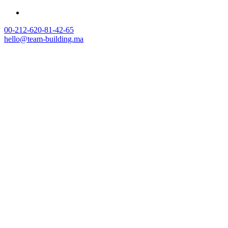
00-212-620-81-42-65
hello@team-building.ma