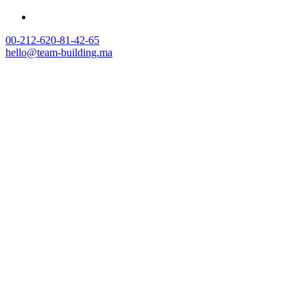
00-212-620-81-42-65
hello@team-building.ma