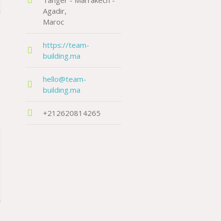
Tanger - Marrakech -
Agadir
Maroc
g
https://team-
building.ma
hello@team-
building.ma
+212620814265
g