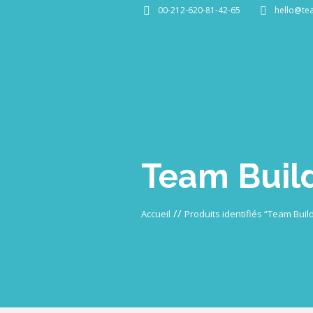
00-212-620-81-42-65
hello@te
Team Build
//
Accueil
Produits identifiés “Team Bui