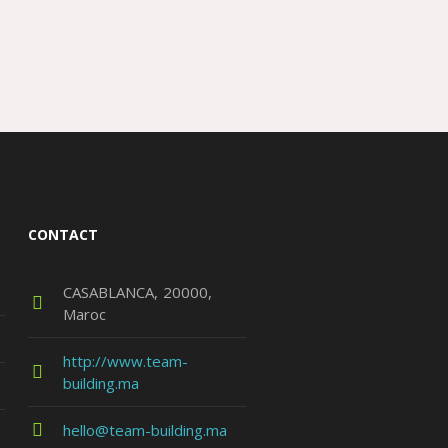
CONTACT
CASABLANCA
20000
Maroc
http://www.team-
building.ma
hello@team-building.ma