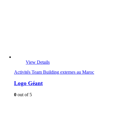
View Details
Activités Team Building externes au Maroc
Logo Géant
0
out of 5