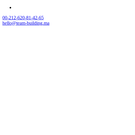
00-212-620-81-42-65
hello@team-building.ma