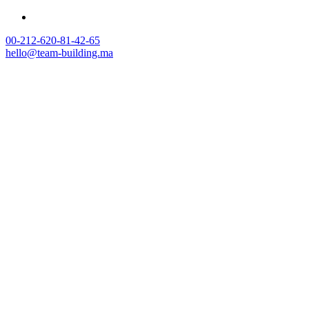
00-212-620-81-42-65
hello@team-building.ma