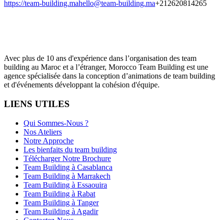
https://team-building.ma
hello@team-building.ma
+212620814265
Avec plus de 10 ans d'expérience dans l’organisation des team
building au Maroc et a l’étranger, Morocco Team Building est une
agence spécialisée dans la conception d’animations de team building
et d'événements développant la cohésion d'équipe.
LIENS UTILES
Qui Sommes-Nous ?
Nos Ateliers
Notre Approche
Les bienfaits du team building
Télécharger Notre Brochure
Team Building à Casablanca
Team Building à Marrakech
Team Building à Essaouira
Team Building à Rabat
Team Building à Tanger
Team Building à Agadir