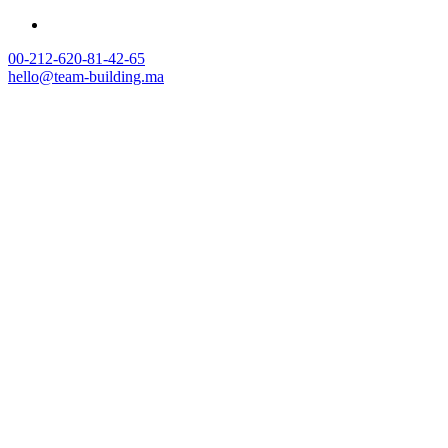
00-212-620-81-42-65
hello@team-building.ma