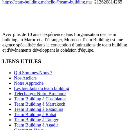
https://team-building.ma
hello@team-building.ma
+212620814265
Avec plus de 10 ans d'expérience dans l’organisation des team
building au Maroc et a l’étranger, Morocco Team Building est une
agence spécialisée dans la conception d’animations de team building
et d'événements développant la cohésion d'équipe.
LIENS UTILES
Qui Sommes-Nous ?
Nos Ateliers
Notre Approche
Les bienfaits du team building
Télécharger Notre Brochure
Team Building à Casablanca
Team Building à Marrakech
Team Building à Essaouira
Team Building à Rabat
Team Building à Tanger
Team Building à Agadir