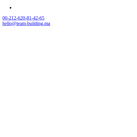
00-212-620-81-42-65
hello@team-building.ma