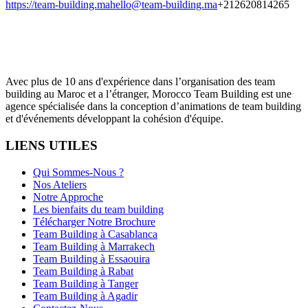
https://team-building.ma
hello@team-building.ma
+212620814265
Avec plus de 10 ans d'expérience dans l’organisation des team
building au Maroc et a l’étranger, Morocco Team Building est une
agence spécialisée dans la conception d’animations de team building
et d'événements développant la cohésion d'équipe.
LIENS UTILES
Qui Sommes-Nous ?
Nos Ateliers
Notre Approche
Les bienfaits du team building
Télécharger Notre Brochure
Team Building à Casablanca
Team Building à Marrakech
Team Building à Essaouira
Team Building à Rabat
Team Building à Tanger
Team Building à Agadir