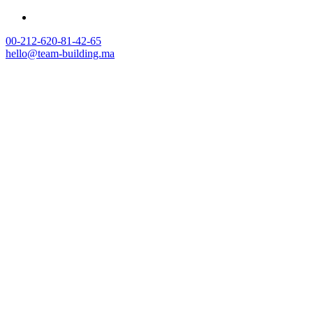
00-212-620-81-42-65
hello@team-building.ma