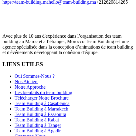
https://team-building.ma
hello@team-building.ma
+212620814265
Avec plus de 10 ans d'expérience dans l’organisation des team
building au Maroc et a l’étranger, Morocco Team Building est une
agence spécialisée dans la conception d’animations de team building
et d'événements développant la cohésion d'équipe.
LIENS UTILES
Qui Sommes-Nous ?
Nos Ateliers
Notre Approche
Les bienfaits du team building
Télécharger Notre Brochure
Team Building à Casablanca
Team Building à Marrakech
Team Building à Essaouira
Team Building à Rabat
Team Building à Tanger
Team Building à Agadir