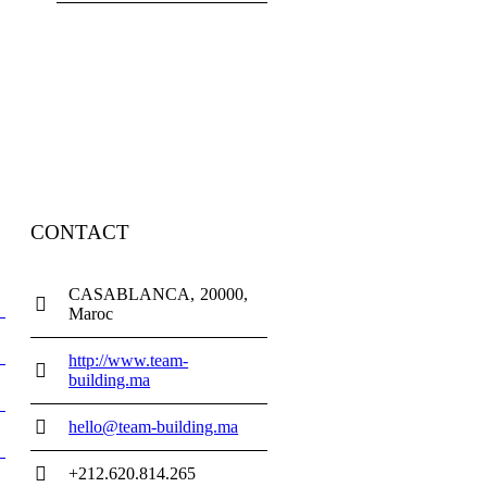
CONTACT
CASABLANCA
20000
Maroc
http://www.team-
building.ma
hello@team-building.ma
+212.620.814.265