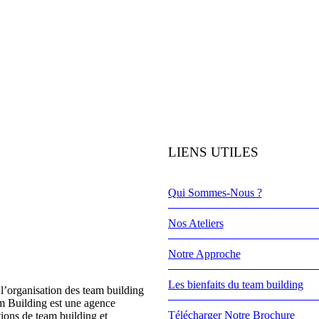
LIENS UTILES
Qui Sommes-Nous ?
Nos Ateliers
Notre Approche
Les bienfaits du team building
l’organisation des team building
m Building est une agence
Télécharger Notre Brochure
tions de team building et