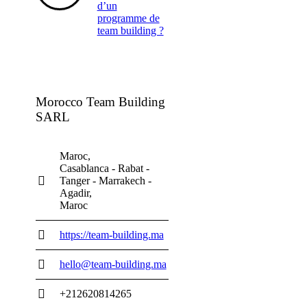
d’un
programme de
team building ?
Morocco Team Building
SARL
Maroc
Casablanca - Rabat -
Tanger - Marrakech -
Agadir
Maroc
https://team-building.ma
hello@team-building.ma
+212620814265