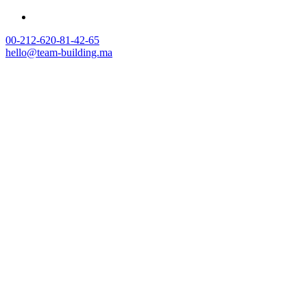
00-212-620-81-42-65
hello@team-building.ma