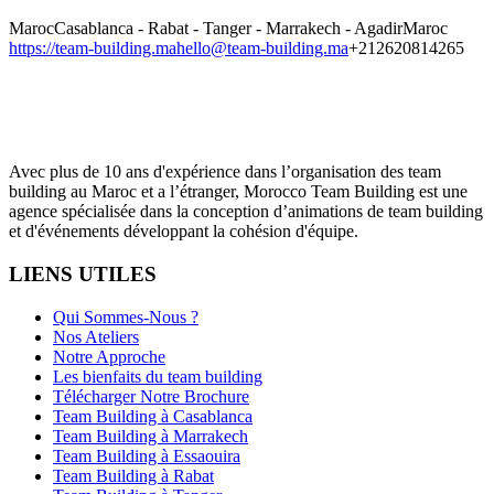
Maroc
Casablanca - Rabat - Tanger - Marrakech - Agadir
Maroc
https://team-building.ma
hello@team-building.ma
+212620814265
Avec plus de 10 ans d'expérience dans l’organisation des team
building au Maroc et a l’étranger, Morocco Team Building est une
agence spécialisée dans la conception d’animations de team building
et d'événements développant la cohésion d'équipe.
LIENS UTILES
Qui Sommes-Nous ?
Nos Ateliers
Notre Approche
Les bienfaits du team building
Télécharger Notre Brochure
Team Building à Casablanca
Team Building à Marrakech
Team Building à Essaouira
Team Building à Rabat