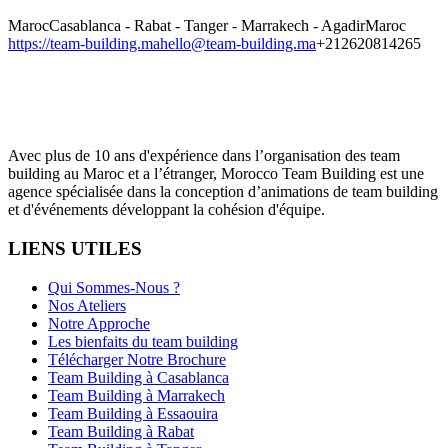
Maroc
Casablanca - Rabat - Tanger - Marrakech - Agadir
Maroc
https://team-building.ma
hello@team-building.ma
+212620814265
Avec plus de 10 ans d'expérience dans l’organisation des team
building au Maroc et a l’étranger, Morocco Team Building est une
agence spécialisée dans la conception d’animations de team building
et d'événements développant la cohésion d'équipe.
LIENS UTILES
Qui Sommes-Nous ?
Nos Ateliers
Notre Approche
Les bienfaits du team building
Télécharger Notre Brochure
Team Building à Casablanca
Team Building à Marrakech
Team Building à Essaouira
Team Building à Rabat