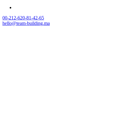
00-212-620-81-42-65
hello@team-building.ma