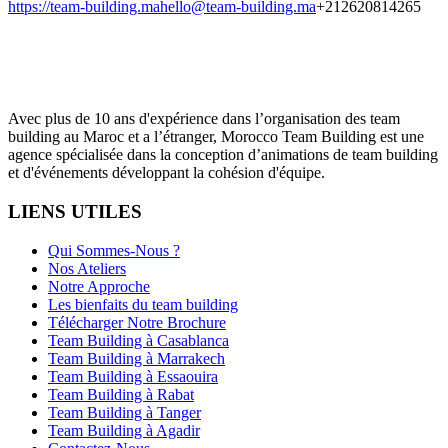
https://team-building.ma
hello@team-building.ma
+212620814265
Avec plus de 10 ans d'expérience dans l’organisation des team
building au Maroc et a l’étranger, Morocco Team Building est une
agence spécialisée dans la conception d’animations de team building
et d'événements développant la cohésion d'équipe.
LIENS UTILES
Qui Sommes-Nous ?
Nos Ateliers
Notre Approche
Les bienfaits du team building
Télécharger Notre Brochure
Team Building à Casablanca
Team Building à Marrakech
Team Building à Essaouira
Team Building à Rabat
Team Building à Tanger
Team Building à Agadir