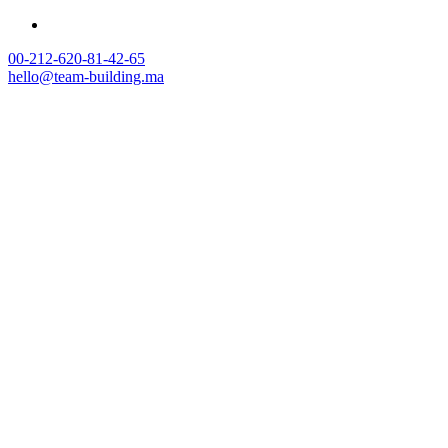
00-212-620-81-42-65
hello@team-building.ma