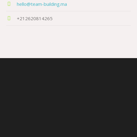
hello@team-building.ma
+212620814265