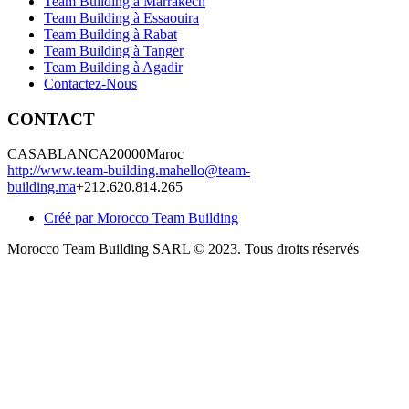
Team Building à Marrakech
Team Building à Essaouira
Team Building à Rabat
Team Building à Tanger
Team Building à Agadir
Contactez-Nous
CONTACT
CASABLANCA
20000
Maroc
http://www.team-building.ma
hello@team-
building.ma
+212.620.814.265
Créé par Morocco Team Building
Morocco Team Building SARL © 2023. Tous droits réservés