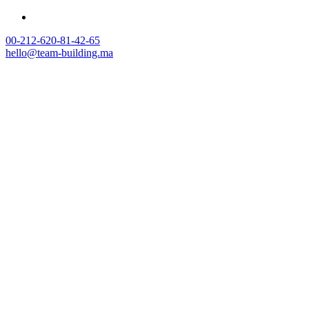
00-212-620-81-42-65
hello@team-building.ma