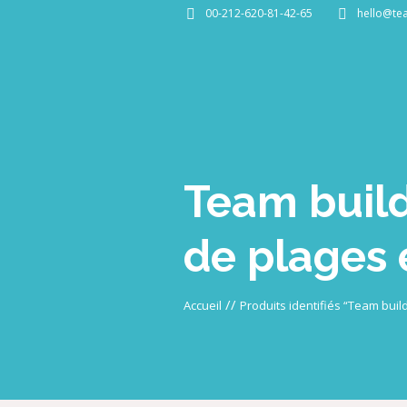
00-212-620-81-42-65
hello@te
Team buil
de plages e
//
Accueil
Produits identifiés “Team buil