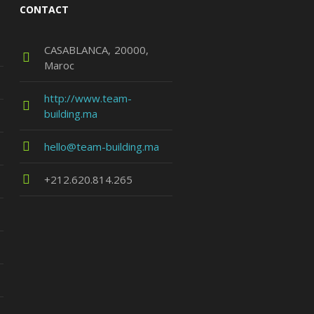
CONTACT
CASABLANCA
20000
Maroc
http://www.team-
building.ma
hello@team-building.ma
+212.620.814.265