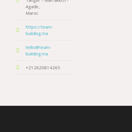
Tanger - Marrakech -
Agadir
Maroc
https://team-
building.ma
hello@team-
building.ma
+212620814265